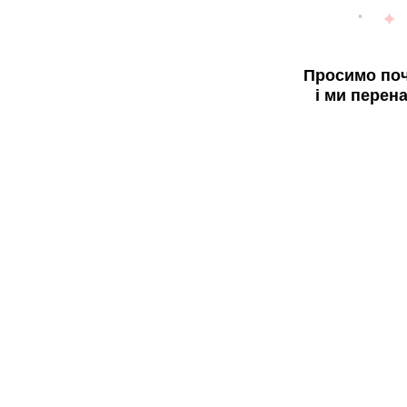
Просимо поч
і ми перен