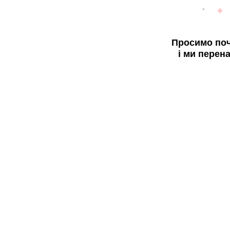
Просимо поч
і ми перен