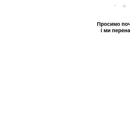
Просимо поч
і ми перен