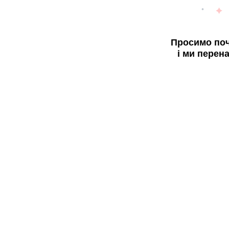
Просимо поч
і ми перен